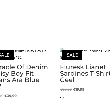
SALE
SALE
racle Of Denim
Fluresk Lianet
isy Boy Fit
Sardines T-Shir
ans Ara Blue
Geel
2
Oorspronkelijke
Huidige
€
39,99
€
19,99
Oorspronkelijke
Huidige
prijs
prijs
99
€
39,99
prijs
prijs
was:
is:
was:
is:
€39,99.
€19,99.