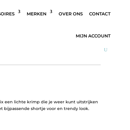
SOIRES
MERKEN
OVER ONS
CONTACT
RA WAISTCOAT ROOD
MIJN ACCOUNT
ix een lichte krimp die je weer kunt uitstrijken
t bijpassende shortje voor en trendy look.