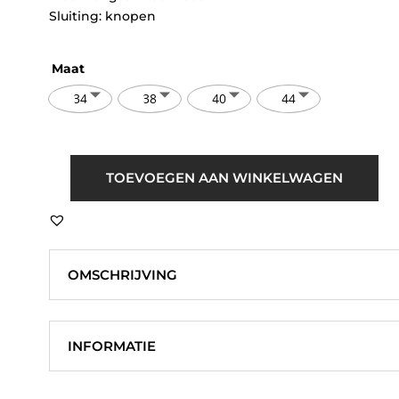
Sluiting: knopen
Maat
34
38
40
44
TOEVOEGEN AAN WINKELWAGEN
B.young
BYFalakka
Zebra
Waistcoat
Rood
OMSCHRIJVING
aantal
INFORMATIE