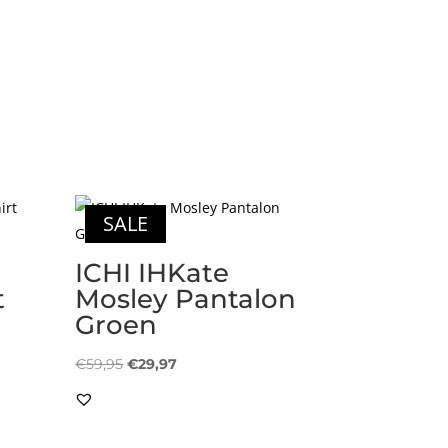
SALE
ICHI IHKate
t
Mosley Pantalon
Groen
Oorspronkelijke
Huidige
€
59,95
€
29,97
prijs
prijs
was:
is:
€59,95.
€29,97.