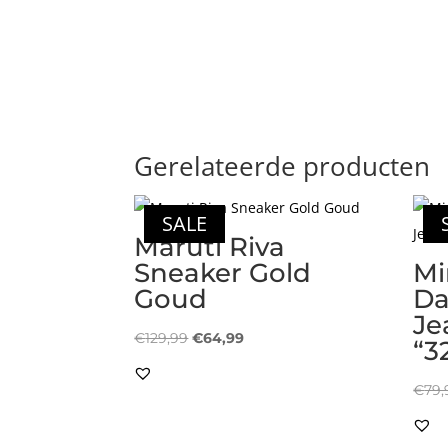
Gerelateerde producten
SALE
Maruti Riva
Sneaker Gold
Mi
Goud
Da
Je
Oorspronkelijke
Huidige
€
129,99
€
64,99
“3
prijs
prijs
was:
is:
€
79,
€129,99.
€64,99.