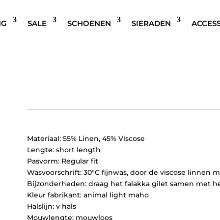
NG
SALE
SCHOENEN
SIERADEN
ACCES
B.YOUNG BYFALAKKA ZEB
Oorspronkelijke
Huidige
€
49,95
€
24,97
prijs
prijs
was:
is:
€49,95.
€24,97.
Materiaal: 55% Linen, 45% Viscose
Lengte: short length
Pasvorm: Regular fit
Wasvoorschrift: 30°C fijnwas, door de viscose linnen m
Bijzonderheden: draag het falakka gilet samen met he
Kleur fabrikant: animal light maho
Halslijn: v hals
Mouwlengte: mouwloos