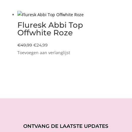
was:
is:
€69,99.
€34,99.
Fluresk Abbi Top
Offwhite Roze
Oorspronkelijke
Huidige
€
49,99
€
24,99
Toevoegen aan verlanglijst
prijs
prijs
was:
is:
€49,99.
€24,99.
ONTVANG DE LAATSTE UPDATES