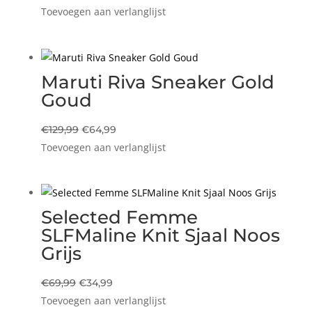
Toevoegen aan verlanglijst
prijs
prijs
was:
is:
€49,95.
€24,97.
Maruti Riva Sneaker Gold
Goud
Oorspronkelijke
Huidige
€
129,99
€
64,99
Toevoegen aan verlanglijst
prijs
prijs
was:
is:
€129,99.
€64,99.
Selected Femme
SLFMaline Knit Sjaal Noos
Grijs
Oorspronkelijke
Huidige
€
69,99
€
34,99
Toevoegen aan verlanglijst
prijs
prijs