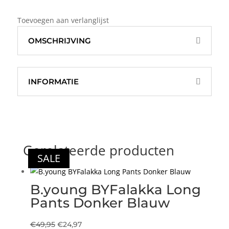
Toevoegen aan verlanglijst
OMSCHRIJVING
INFORMATIE
Gerelateerde producten
SALE
SALE
SALE
SALE
B.young BYFalakka Long
Pants Donker Blauw
Oorspronkelijke
Huidige
€
49,95
€
24,97