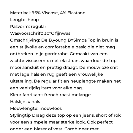
€29,95.
€14,97.
Materiaal: 96% Viscose, 4% Elastane
Lengte: heup
Pasvorm: regular
Wasvoorschrift: 30°C fijnwas
Omschrijving: De B.young BYSimoa Top in bruin is
een stijlvolle en comfortabele basic die niet mag
ontbreken in je garderobe. Gemaakt van een
zachte viscosemix met elasthan, waardoor de top
mooi aansluit en prettig draagt. De mouwloze snit
met lage hals en rug geeft een vrouwelijke
uitstraling. De regular fit en heuplengte maken het
een veelzijdig item voor elke dag.
Kleur fabrikant: french roast melange
Halslijn: u hals
Mouwlengte: mouwloos
Stylingtip Draag deze top op een jeans, short of rok
voor een simpele maar sterke look. Ook perfect
onder een blazer of vest. Combineer met