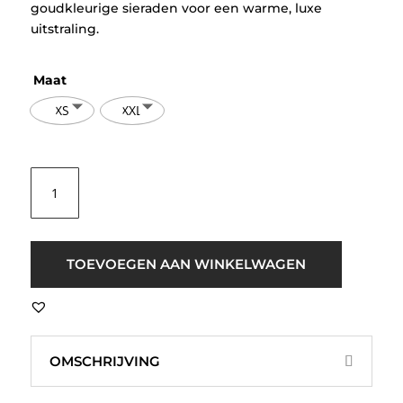
goudkleurige sieraden voor een warme, luxe
uitstraling.
Maat
XS
XXL
B.young
BYSimoa
Top
Bruin
aantal
TOEVOEGEN AAN WINKELWAGEN
OMSCHRIJVING