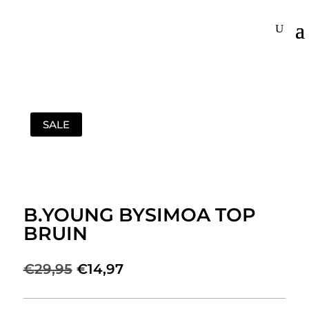
SALE
B.YOUNG BYSIMOA TOP
BRUIN
Oorspronkelijke
Huidige
€
29,95
€
14,97
prijs
prijs
was:
is: