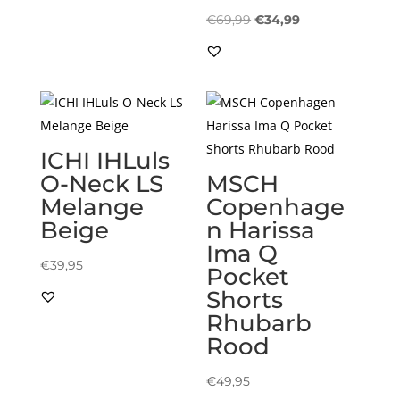
Oorspronkelijke
Huidige
€
69,99
€
34,99
prijs
prijs
was:
is:
€69,99.
€34,99.
ICHI IHLuls
O-Neck LS
MSCH
Melange
Copenhage
Beige
n Harissa
Ima Q
€
39,95
Pocket
Shorts
Rhubarb
Rood
€
49,95