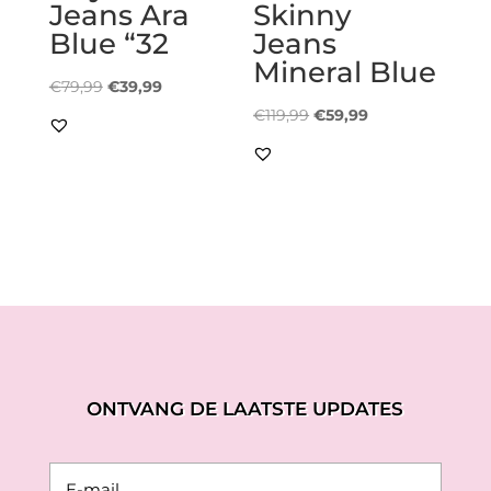
Jeans Ara
Skinny
Blue “32
Jeans
Mineral Blue
Oorspronkelijke
Huidige
€
79,99
€
39,99
prijs
prijs
Oorspronkelijke
Huidige
€
119,99
€
59,99
was:
is:
prijs
prijs
€79,99.
€39,99.
was:
is:
€119,99.
€59,99.
ONTVANG DE LAATSTE UPDATES