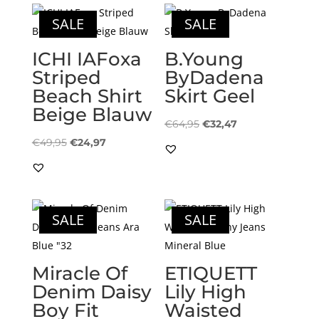
SALE
SALE
ICHI IAFoxa
B.Young
Striped
ByDadena
Beach Shirt
Skirt Geel
Beige Blauw
Oorspronkelijke
Huidige
€
64,95
€
32,47
Oorspronkelijke
Huidige
prijs
prijs
€
49,95
€
24,97
prijs
prijs
was:
is:
was:
is:
€64,95.
€32,47.
€49,95.
€24,97.
SALE
SALE
Miracle Of
ETIQUETT
Denim Daisy
Lily High
Boy Fit
Waisted