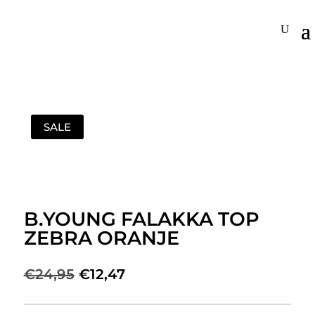
SALE
B.YOUNG FALAKKA TOP
ZEBRA ORANJE
Oorspronkelijke
Huidige
€
24,95
€
12,47
prijs
prijs
was:
is: