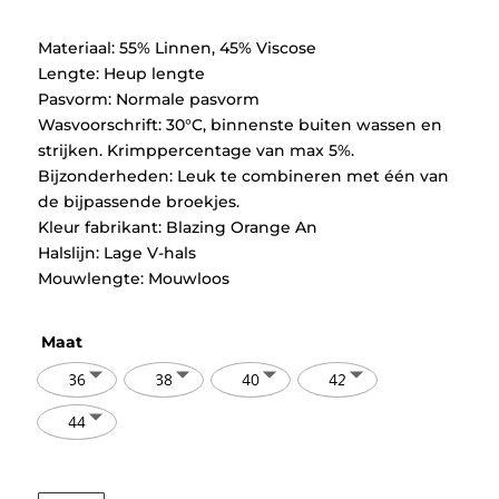
€24,95.
€12,47.
Materiaal: 55% Linnen, 45% Viscose
Lengte: Heup lengte
Pasvorm: Normale pasvorm
Wasvoorschrift: 30°C, binnenste buiten wassen en
strijken. Krimppercentage van max 5%.
Bijzonderheden: Leuk te combineren met één van
de bijpassende broekjes.
Kleur fabrikant: Blazing Orange An
Halslijn: Lage V-hals
Mouwlengte: Mouwloos
Maat
36
38
40
42
44