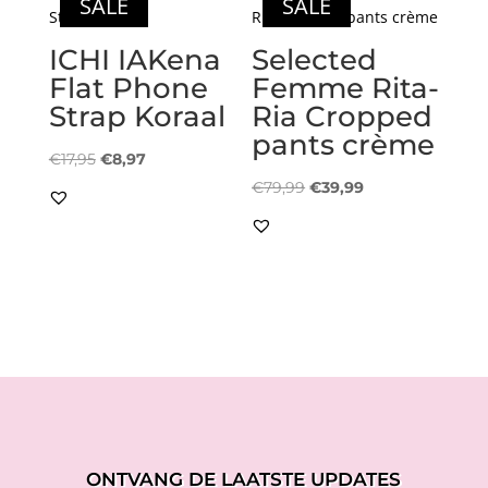
SALE
SALE
ICHI IAKena
Selected
Flat Phone
Femme Rita-
Strap Koraal
Ria Cropped
pants crème
Oorspronkelijke
Huidige
€
17,95
€
8,97
prijs
prijs
Oorspronkelijke
Huidige
€
79,99
€
39,99
was:
is:
prijs
prijs
€17,95.
€8,97.
was:
is:
€79,99.
€39,99.
ONTVANG DE LAATSTE UPDATES