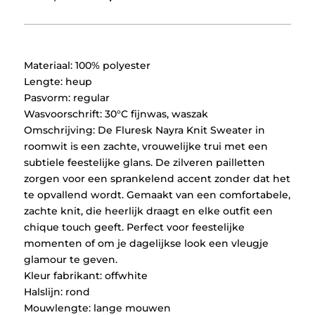
prijs
prijs
was:
is:
€69,99.
€34,99.
Materiaal: 100% polyester
Lengte: heup
Pasvorm: regular
Wasvoorschrift: 30°C fijnwas, waszak
Omschrijving: De Fluresk Nayra Knit Sweater in
roomwit is een zachte, vrouwelijke trui met een
subtiele feestelijke glans. De zilveren pailletten
zorgen voor een sprankelend accent zonder dat het
te opvallend wordt. Gemaakt van een comfortabele,
zachte knit, die heerlijk draagt en elke outfit een
chique touch geeft. Perfect voor feestelijke
momenten of om je dagelijkse look een vleugje
glamour te geven.
Kleur fabrikant: offwhite
Halslijn: rond
Mouwlengte: lange mouwen