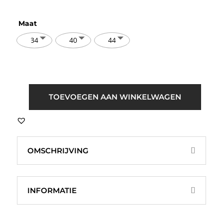
Maat
34
40
44
Fluresk
TOEVOEGEN AAN WINKELWAGEN
Nayra
Pailletten
Trui
Room
OMSCHRIJVING
Wit
aantal
INFORMATIE