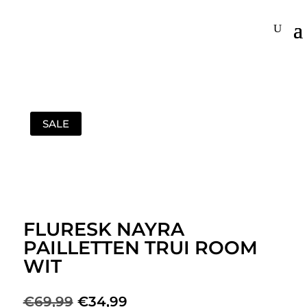
SALE
FLURESK NAYRA
PAILLETTEN TRUI ROOM
WIT
Oorspronkelijke
Huidige
€
69,99
€
34,99