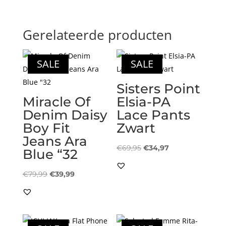
Gerelateerde producten
SALE
SALE
Sisters Point
Miracle Of
Elsia-PA
Denim Daisy
Lace Pants
Boy Fit
Zwart
Jeans Ara
Oorspronkelijke
Huidige
€
69,95
€
34,97
Blue “32
prijs
prijs
Oorspronkelijke
Huidige
was:
is:
€
79,99
€
39,99
prijs
prijs
€69,95.
€34,97.
was:
is:
€79,99.
€39,99.