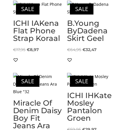
SALE
SALE
ICHI IAKena
B.Young
Flat Phone
ByDadena
Strap Koraal
Skirt Geel
Oorspronkelijke
Huidige
Oorspronkelijke
Huidige
€
17,95
€
8,97
€
64,95
€
32,47
prijs
prijs
prijs
prijs
was:
is:
was:
is:
€17,95.
€8,97.
€64,95.
€32,47.
SALE
SALE
ICHI IHKate
Miracle Of
Mosley
Denim Daisy
Pantalon
Boy Fit
Groen
Jeans Ara
Oorspronkelijke
Huidige
€
59,95
€
29,97