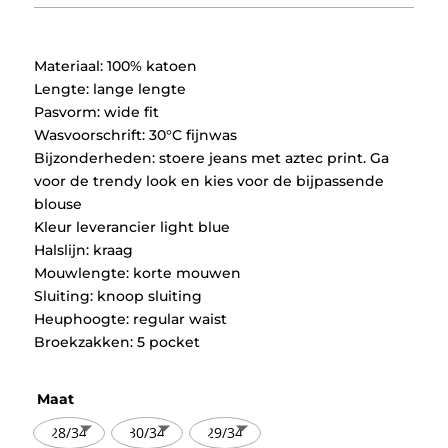
was:
is:
€79,95.
€39,97.
Materiaal: 100% katoen
Lengte: lange lengte
Pasvorm: wide fit
Wasvoorschrift: 30°C fijnwas
Bijzonderheden: stoere jeans met aztec print. Ga
voor de trendy look en kies voor de bijpassende
blouse
Kleur leverancier light blue
Halslijn: kraag
Mouwlengte: korte mouwen
Sluiting: knoop sluiting
Heuphoogte: regular waist
Broekzakken: 5 pocket
Maat
28/34
30/34
29/34