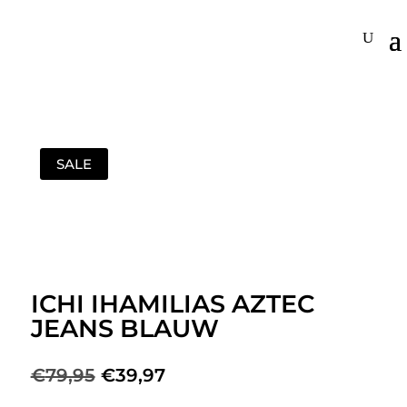
SALE
ICHI IHAMILIAS AZTEC
JEANS BLAUW
Oorspronkelijke
Huidige
€
79,95
€
39,97
prijs
prijs