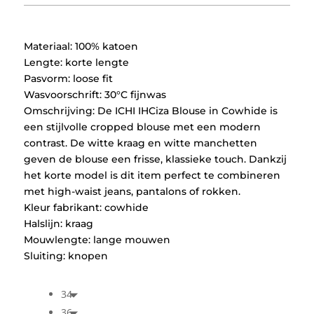
was:
is:
€59,95.
€29,97.
Materiaal: 100% katoen
Lengte: korte lengte
Pasvorm: loose fit
Wasvoorschrift: 30°C fijnwas
Omschrijving: De ICHI IHCiza Blouse in Cowhide is
een stijlvolle cropped blouse met een modern
contrast. De witte kraag en witte manchetten
geven de blouse een frisse, klassieke touch. Dankzij
het korte model is dit item perfect te combineren
met high-waist jeans, pantalons of rokken.
Kleur fabrikant: cowhide
Halslijn: kraag
Mouwlengte: lange mouwen
Sluiting: knopen
34
36