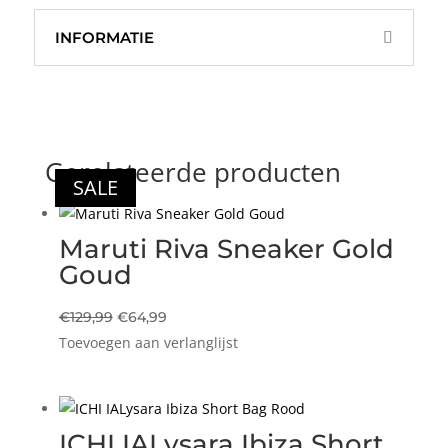
INFORMATIE
Gerelateerde producten
SALE
SALE
SALE
SALE
Maruti Riva Sneaker Gold
Goud
Oorspronkelijke
Huidige
€
129,99
€
64,99
Toevoegen aan verlanglijst
prijs
prijs
was:
is:
€129,99.
€64,99.
ICHI IALysara Ibiza Short