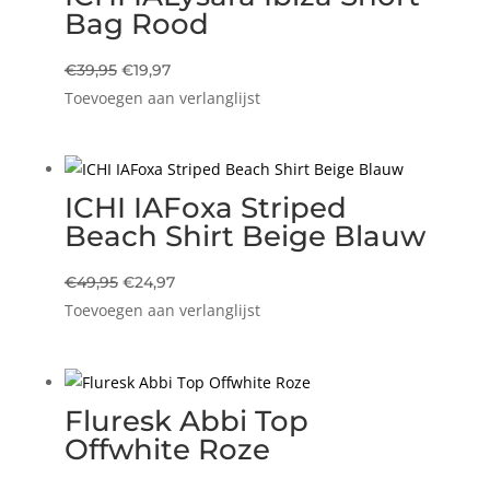
Bag Rood
Oorspronkelijke
Huidige
€
39,95
€
19,97
Toevoegen aan verlanglijst
prijs
prijs
was:
is:
€39,95.
€19,97.
ICHI IAFoxa Striped
Beach Shirt Beige Blauw
Oorspronkelijke
Huidige
€
49,95
€
24,97
Toevoegen aan verlanglijst
prijs
prijs
was:
is:
€49,95.
€24,97.
Fluresk Abbi Top
Offwhite Roze