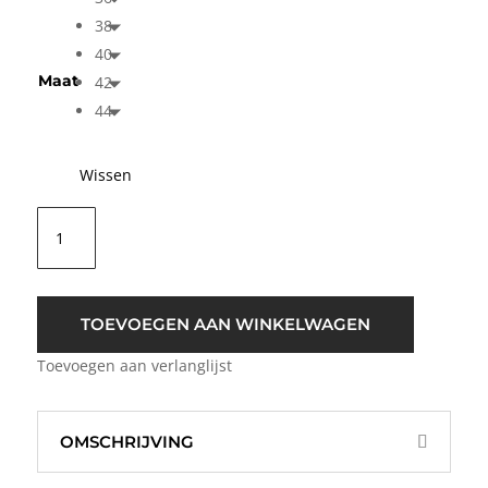
38
40
Maat
42
44
Wissen
ICHI
IHCiza
Blouse
Cowhide
Bruin
TOEVOEGEN AAN WINKELWAGEN
aantal
Toevoegen aan verlanglijst
OMSCHRIJVING