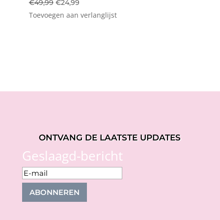
Oorspronkelijke
Huidige
€
49,99
€
24,99
Toevoegen aan verlanglijst
prijs
prijs
was:
is:
€49,99.
€24,99.
ONTVANG DE LAATSTE UPDATES
Geslaagd-bericht
ABONNEREN