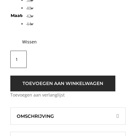
38
40
Maat
42
44
Wissen
ICHI
IHCrevo
Suèdine
Skirt
Licht
TOEVOEGEN AAN WINKELWAGEN
Bruin
Toevoegen aan verlanglijst
aantal
OMSCHRIJVING