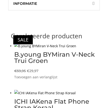
INFORMATIE
Gerelateerde producten
SALE
SALE
SALE
SALE
B.young BYMiran V-Neck
Trui Groen
Oorspronkelijke
Huidige
€
59,95
€
29,97
Toevoegen aan verlanglijst
prijs
prijs
was:
is:
€59,95.
€29,97.
ICHI IAKena Flat Phone
Strap Koraal