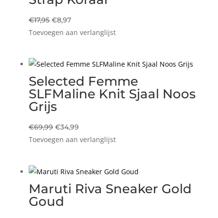
Oorspronkelijke
Huidige
€
17,95
€
8,97
Toevoegen aan verlanglijst
prijs
prijs
was:
is:
€17,95.
€8,97.
Selected Femme
SLFMaline Knit Sjaal Noos
Grijs
Oorspronkelijke
Huidige
€
69,99
€
34,99
Toevoegen aan verlanglijst
prijs
prijs
was:
is:
€69,99.
€34,99.
Maruti Riva Sneaker Gold
Goud