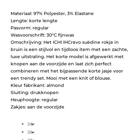
€49,95.
€24,97.
Materiaal: 97% Polyester, 3% Elastane
Lengte: korte lengte
Pasvorm: regular
Wasvoorschrift: 30°C fijnwas
Omschrijving: Het ICHI IHCrevo suèdine rokje in
bruin is een stijlvol en tijdloos item met een zachte,
luxe uitstraling. Het korte model is afgewerkt met
knopen aan de voorzijde en laat zich perfect
combineren met het bijpassende korte jasje voor
een trendy set. Mooi met een knit of blouse.
Kleur fabrikant: almond
Sluiting: drukknopen
Heuphoogte: regular
Zakjes: aan de voorzijde
34
36