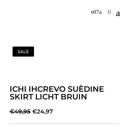
SALE
ICHI IHCREVO SUÈDINE
SKIRT LICHT BRUIN
Oorspronkelijke
Huidige
€
49,95
€
24,97
prijs
prijs
was:
is: