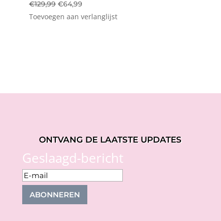
Oorspronkelijke
Huidige
€
129,99
€
64,99
Toevoegen aan verlanglijst
prijs
prijs
was:
is:
€129,99.
€64,99.
ONTVANG DE LAATSTE UPDATES
Geslaagd-bericht
ABONNEREN