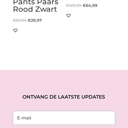
Pants Paars
Oorspronkelijke
Huidige
€
129,99
€
64,99
Rood Zwart
prijs
prijs
Oorspronkelijke
Huidige
was:
is:
€
59,95
€
29,97
prijs
prijs
€129,99.
€64,99.
was:
is:
€59,95.
€29,97.
ONTVANG DE LAATSTE UPDATES