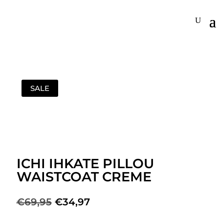
SALE
ICHI IHKATE PILLOU
WAISTCOAT CREME
Oorspronkelijke
Huidige
€
69,95
€
34,97
prijs
prijs