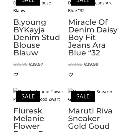
B.young
Miracle Of
BYKayja
Denim Daisy
Denim Stud
Boy Fit
Blouse
Jeans Ara
Blauw
Blue “32
Oorspronkelijke
Huidige
Oorspronkelijke
Huidige
€
79,95
€
39,97
€
79,99
€
39,99
prijs
prijs
prijs
prijs
was:
is:
was:
is:
€79,95.
€39,97.
€79,99.
€39,99.
SALE
SALE
Fluresk
Maruti Riva
Melanie
Sneaker
Flower
Gold Goud