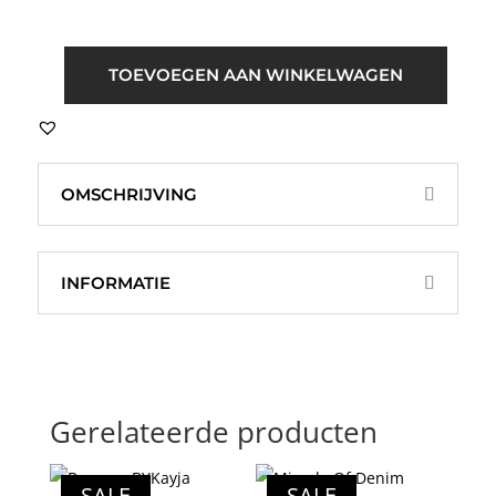
ICHI
TOEVOEGEN AAN WINKELWAGEN
IHKate
Pillou
Waistcoat
Creme
OMSCHRIJVING
aantal
INFORMATIE
Gerelateerde producten
SALE
SALE