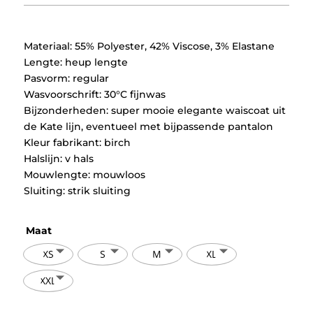
was:
is:
€69,95.
€34,97.
Materiaal: 55% Polyester, 42% Viscose, 3% Elastane
Lengte: heup lengte
Pasvorm: regular
Wasvoorschrift: 30°C fijnwas
Bijzonderheden: super mooie elegante waiscoat uit
de Kate lijn, eventueel met bijpassende pantalon
Kleur fabrikant: birch
Halslijn: v hals
Mouwlengte: mouwloos
Sluiting: strik sluiting
Maat
XS
S
M
XL
XXL