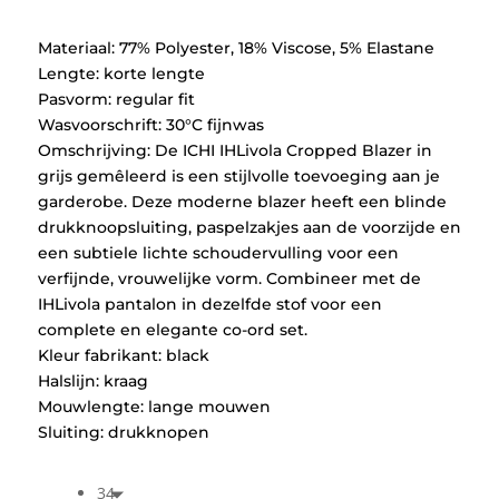
€99,95.
€49,97.
Materiaal: 77% Polyester, 18% Viscose, 5% Elastane
Lengte: korte lengte
Pasvorm: regular fit
Wasvoorschrift: 30°C fijnwas
Omschrijving: De ICHI IHLivola Cropped Blazer in
grijs gemêleerd is een stijlvolle toevoeging aan je
garderobe. Deze moderne blazer heeft een blinde
drukknoopsluiting, paspelzakjes aan de voorzijde en
een subtiele lichte schoudervulling voor een
verfijnde, vrouwelijke vorm. Combineer met de
IHLivola pantalon in dezelfde stof voor een
complete en elegante co-ord set.
Kleur fabrikant: black
Halslijn: kraag
Mouwlengte: lange mouwen
Sluiting: drukknopen
34