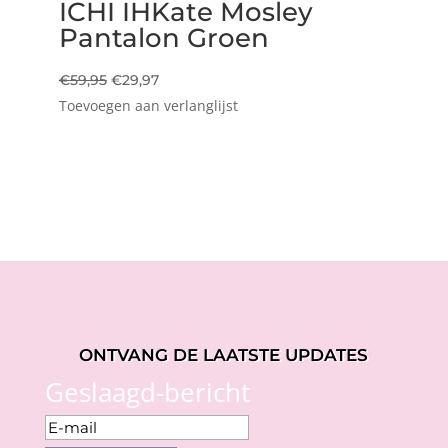
ICHI IHKate Mosley
Pantalon Groen
Oorspronkelijke
Huidige
€
59,95
€
29,97
Toevoegen aan verlanglijst
prijs
prijs
was:
is:
€59,95.
€29,97.
ONTVANG DE LAATSTE UPDATES
Geslaagd-bericht