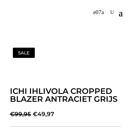
SALE
ICHI IHLIVOLA CROPPED
BLAZER ANTRACIET GRIJS
Oorspronkelijke
Huidige
€
99,95
€
49,97
prijs
prijs
was:
is: