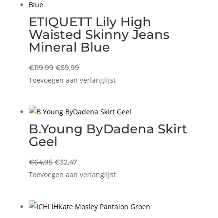
ETIQUETT Lily High
Waisted Skinny Jeans
Mineral Blue
Oorspronkelijke
Huidige
€
119,99
€
59,99
Toevoegen aan verlanglijst
prijs
prijs
was:
is:
€119,99.
€59,99.
B.Young ByDadena Skirt
Geel
Oorspronkelijke
Huidige
€
64,95
€
32,47
Toevoegen aan verlanglijst
prijs
prijs
was:
is:
€64,95.
€32,47.