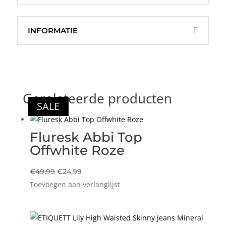
INFORMATIE
Gerelateerde producten
SALE
SALE
SALE
SALE
Fluresk Abbi Top
Offwhite Roze
Oorspronkelijke
Huidige
€
49,99
€
24,99
Toevoegen aan verlanglijst
prijs
prijs
was:
is:
€49,99.
€24,99.