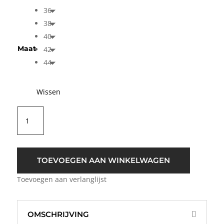
36
38
40
Maat
42
44
Wissen
ICHI
IHLivola
Cropped
Blazer
Antraciet
TOEVOEGEN AAN WINKELWAGEN
Grijs
Toevoegen aan verlanglijst
aantal
OMSCHRIJVING