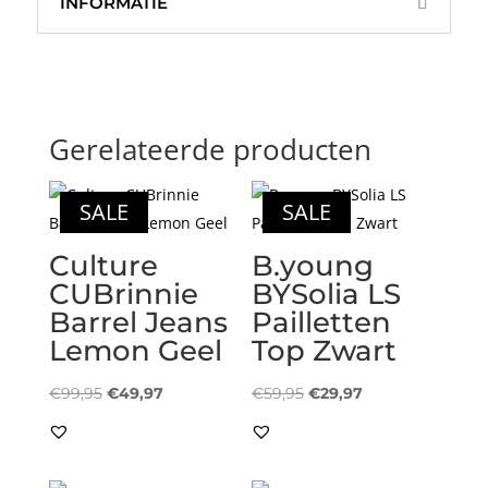
INFORMATIE
Gerelateerde producten
SALE
SALE
Culture
B.young
CUBrinnie
BYSolia LS
Barrel Jeans
Pailletten
Lemon Geel
Top Zwart
Oorspronkelijke
Huidige
Oorspronkelijke
Huidige
€
99,95
€
49,97
€
59,95
€
29,97
prijs
prijs
prijs
prijs
was:
is:
was:
is:
€99,95.
€49,97.
€59,95.
€29,97.