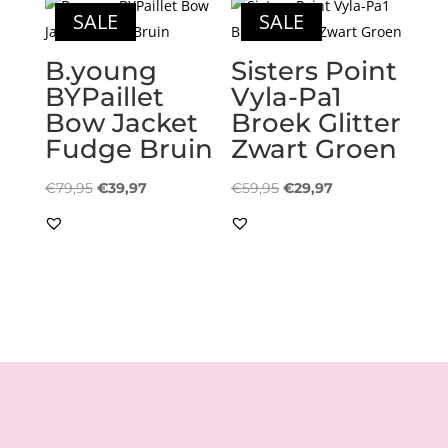
SALE
SALE
B.young
Sisters Point
BYPaillet
Vyla-Pa1
Bow Jacket
Broek Glitter
Fudge Bruin
Zwart Groen
Oorspronkelijke
Huidige
Oorspronkelijke
Huidige
€
79,95
€
39,97
€
59,95
€
29,97
prijs
prijs
prijs
prijs
was:
is:
was:
is:
€79,95.
€39,97.
€59,95.
€29,97.