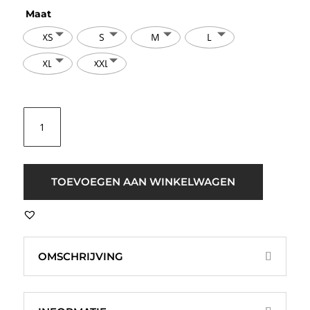
Maat
XS
S
M
L
XL
XXL
ICHI
IHLuls
O-
Neck
LS
TOEVOEGEN AAN WINKELWAGEN
Zwart
aantal
OMSCHRIJVING