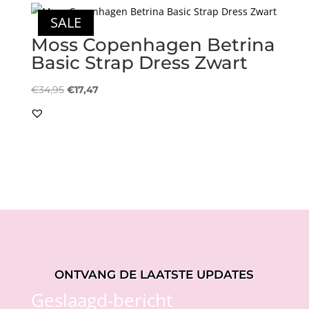
SALE
Moss Copenhagen Betrina
Basic Strap Dress Zwart
Oorspronkelijke
Huidige
€
34,95
€
17,47
prijs
prijs
was:
is:
€34,95.
€17,47.
ONTVANG DE LAATSTE UPDATES
Geslaagd-bericht