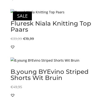
was:
is:
€59,95.
€29,97.
SALE
Fluresk Niala Knitting Top
Paars
Oorspronkelijke
Huidige
€
39,99
€
19,99
prijs
prijs
was:
is:
€39,99.
€19,99.
B.young BYEvino Striped
Shorts Wit Bruin
€
49,95