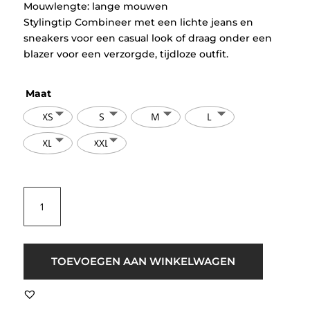
Mouwlengte: lange mouwen
Stylingtip Combineer met een lichte jeans en
sneakers voor een casual look of draag onder een
blazer voor een verzorgde, tijdloze outfit.
Maat
XS
S
M
L
XL
XXL
ICHI
IHLuls
V-
Neck
LS
TOEVOEGEN AAN WINKELWAGEN
Melange
Beige
aantal