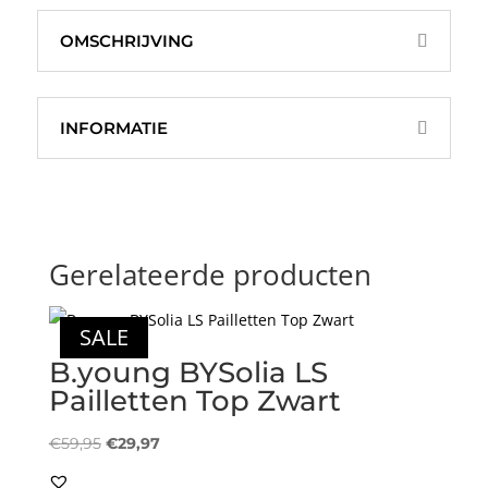
OMSCHRIJVING
INFORMATIE
Gerelateerde producten
SALE
B.young BYSolia LS
Pailletten Top Zwart
Oorspronkelijke
Huidige
€
59,95
€
29,97
prijs
prijs