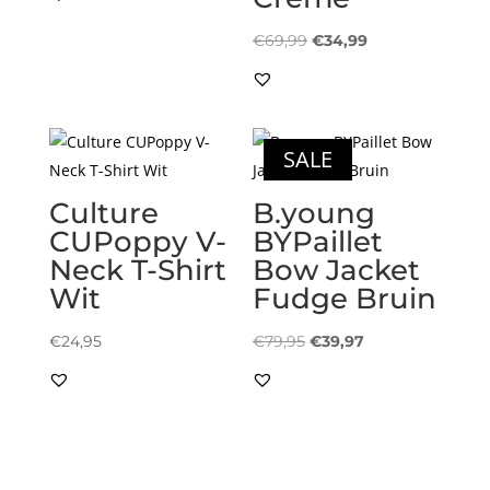
was:
is:
€59,95.
€29,97.
Oorspronkelijke
Huidige
€
69,99
€
34,99
prijs
prijs
was:
is:
€69,99.
€34,99.
SALE
Culture
B.young
CUPoppy V-
BYPaillet
Neck T-Shirt
Bow Jacket
Wit
Fudge Bruin
Oorspronkelijke
Huidige
€
24,95
€
79,95
€
39,97
prijs
prijs
was:
is:
€79,95.
€39,97.