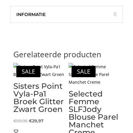
INFORMATIE
Gerelateerde producten
SALE
SALE
Sisters Point
Vyla-Pa1
Selected
Broek Glitter
Femme
Zwart Groen
SLFJody
Blouse Parel
Oorspronkelijke
Huidige
€
59,95
€
29,97
Manchet
prijs
prijs
Creme