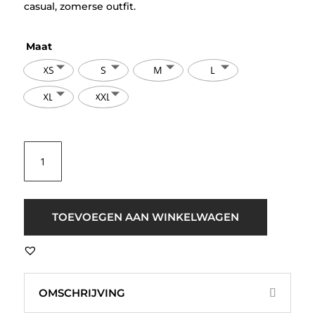
casual, zomerse outfit.
Maat
XS
S
M
L
XL
XXL
ICHI
IHNabi
SS
Shirt
Roze
TOEVOEGEN AAN WINKELWAGEN
aantal
OMSCHRIJVING