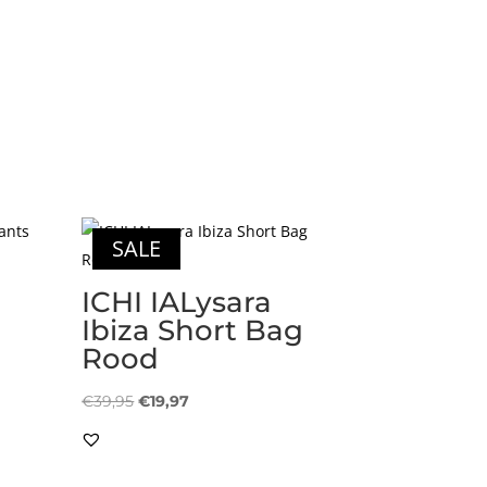
SALE
ICHI IALysara
Ibiza Short Bag
Rood
Oorspronkelijke
Huidige
€
39,95
€
19,97
prijs
prijs
was:
is:
€39,95.
€19,97.