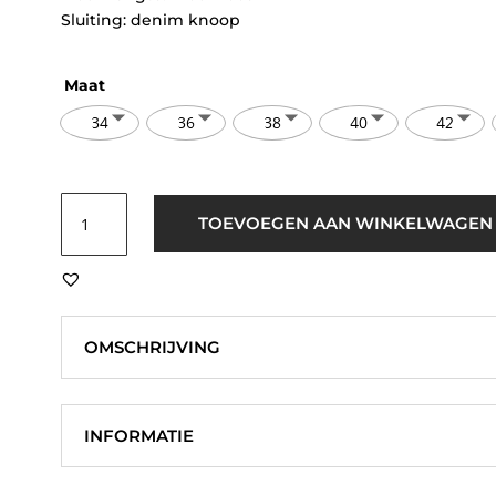
Sluiting: denim knoop
Maat
34
36
38
40
42
ICHI
TOEVOEGEN AAN WINKELWAGEN
IHPellie
Denim
Waistcoat
Blauw
aantal
OMSCHRIJVING
INFORMATIE