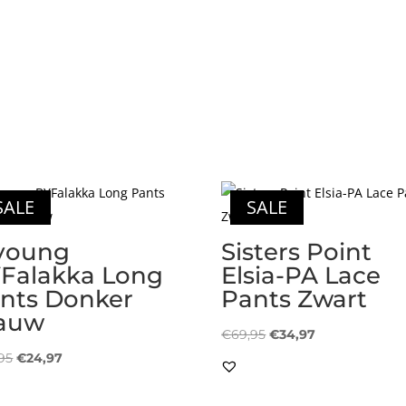
SALE
SALE
young
Sisters Point
Falakka Long
Elsia-PA Lace
nts Donker
Pants Zwart
auw
Oorspronkelijke
Huidige
€
69,95
€
34,97
Oorspronkelijke
Huidige
prijs
prijs
95
€
24,97
prijs
prijs
was:
is:
was:
is:
€69,95.
€34,97.