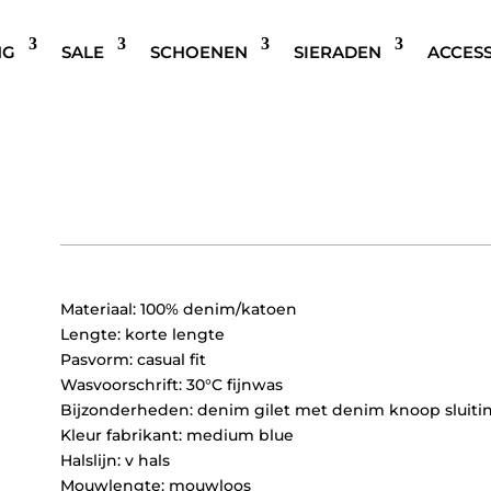
NG
SALE
SCHOENEN
SIERADEN
ACCES
ICHI IHPELLIE DENIM WAI
Oorspronkelijke
Huidige
€
49,95
€
24,97
prijs
prijs
was:
is:
€49,95.
€24,97.
Materiaal: 100% denim/katoen
Lengte: korte lengte
Pasvorm: casual fit
Wasvoorschrift: 30°C fijnwas
Bijzonderheden: denim gilet met denim knoop sluitin
Kleur fabrikant: medium blue
Halslijn: v hals
Mouwlengte: mouwloos