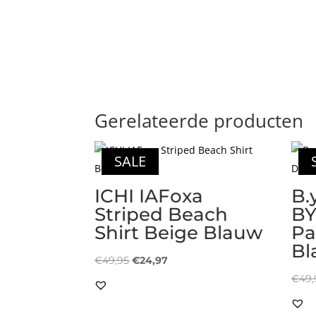
Gerelateerde producten
SALE
ICHI IAFoxa
B.
Striped Beach
BY
Shirt Beige Blauw
Pa
Bl
Oorspronkelijke
Huidige
€
49,95
€
24,97
prijs
prijs
€
49,
was:
is:
€49,95.
€24,97.