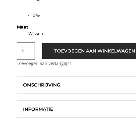
XS
Maat
Wissen
Modström
TOEVOEGEN AAN WINKELWAGEN
Harper
Basic
Toevoegen aan verlanglijst
Top
Zwart
aantal
OMSCHRIJVING
INFORMATIE