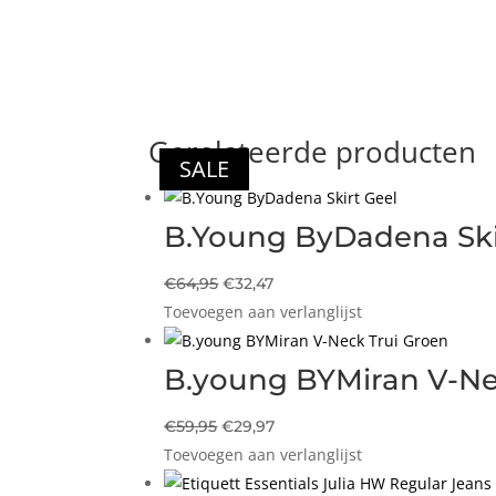
Gerelateerde producten
SALE
SALE
SALE
SALE
B.Young ByDadena Ski
Oorspronkelijke
Huidige
€
64,95
€
32,47
Toevoegen aan verlanglijst
prijs
prijs
was:
is:
€64,95.
€32,47.
B.young BYMiran V-Ne
Oorspronkelijke
Huidige
€
59,95
€
29,97
Toevoegen aan verlanglijst
prijs
prijs
was:
is: