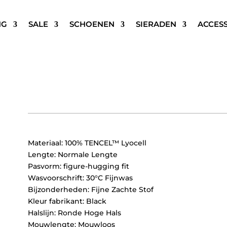
NG
SALE
SCHOENEN
SIERADEN
ACCES
MODSTRÖM HARPER BASIC
Oorspronkelijke
Huidige
€
49,95
€
24,97
prijs
prijs
was:
is:
€49,95.
€24,97.
Materiaal: 100% TENCEL™ Lyocell
Lengte: Normale Lengte
Pasvorm: figure-hugging fit
Wasvoorschrift: 30°C Fijnwas
Bijzonderheden: Fijne Zachte Stof
Kleur fabrikant: Black
Halslijn: Ronde Hoge Hals
Mouwlengte: Mouwloos