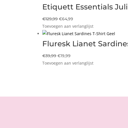
€59,95.
€29,97.
Etiquett Essentials Ju
Oorspronkelijke
Huidige
€
129,99
€
64,99
Toevoegen aan verlanglijst
prijs
prijs
was:
is:
€129,99.
€64,99.
Fluresk Lianet Sardine
Oorspronkelijke
Huidige
€
39,99
€
19,99
Toevoegen aan verlanglijst
prijs
prijs
was:
is:
€39,99.
€19,99.