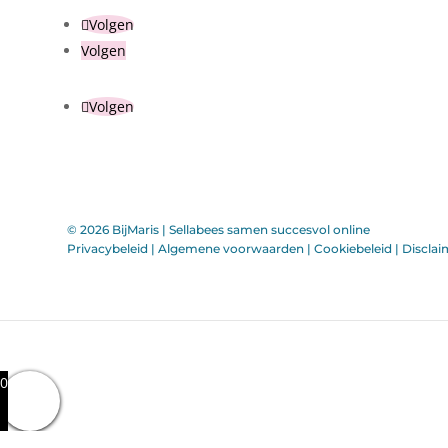
Volgen
Volgen
Volgen
© 2026 BijMaris |
Sellabees samen succesvol online
Privacybeleid
|
Algemene voorwaarden
|
Cookiebeleid
|
Disclai
0