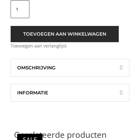
Moss
Copenhagen
Katara
Selia
Pants
TOEVOEGEN AAN WINKELWAGEN
Creme
Toevoegen aan verlanglijst
aantal
OMSCHRIJVING
INFORMATIE
Gerelateerde producten
SALE
SALE
SALE
SALE