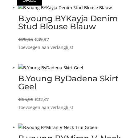
B.young BYKayja Denim
Stud Blouse Blauw
Oorspronkelijke
Huidige
€
79,95
€
39,97
Toevoegen aan verlanglijst
prijs
prijs
was:
is:
€79,95.
€39,97.
B.Young ByDadena Skirt
Geel
Oorspronkelijke
Huidige
€
64,95
€
32,47
Toevoegen aan verlanglijst
prijs
prijs
was:
is:
€64,95.
€32,47.