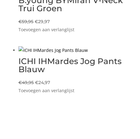
B.young BYMiran V-Neck
Trui Groen
Oorspronkelijke
Huidige
€
59,95
€
29,97
Toevoegen aan verlanglijst
prijs
prijs
was:
is:
€59,95.
€29,97.
ICHI IHMardes Jog Pants
Blauw
Oorspronkelijke
Huidige
€
49,95
€
24,97
Toevoegen aan verlanglijst
prijs
prijs
was:
is:
€49,95.
€24,97.