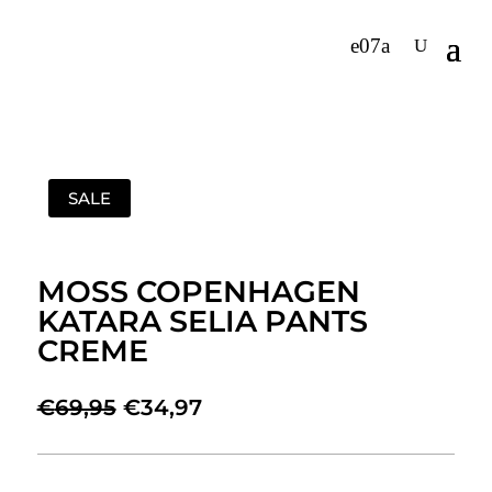
SALE
MOSS COPENHAGEN
KATARA SELIA PANTS
CREME
Oorspronkelijke
Huidige
€
69,95
€
34,97
prijs
prijs
was:
is:
€69,95.
€34,97.