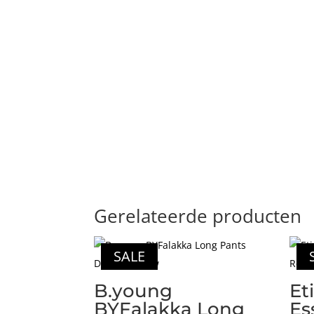
Gerelateerde producten
SALE
B.young
Et
BYFalakka Long
Es