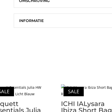
OMSCHRIJVING
Pantalon
Licht
Blauw
INFORMATIE
aantal
SALE
SALE
iquett
ICHI IALysara
sentials Julia
Ibiza Short Ba