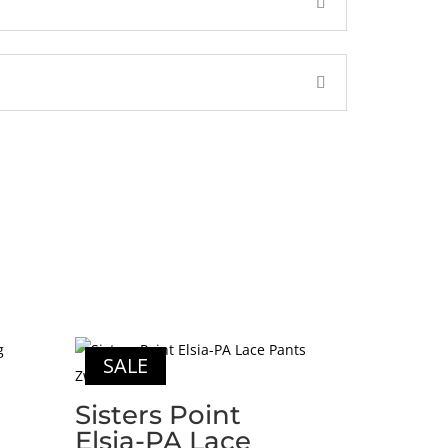
SALE
Sisters Point
g
Elsia-PA Lace