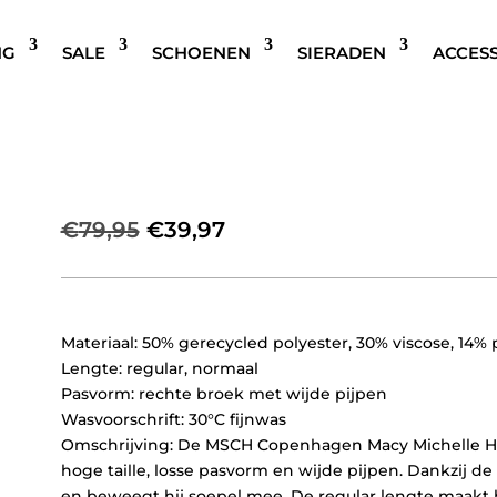
NG
SALE
SCHOENEN
SIERADEN
ACCES
MSCH COPENHAGEN MACY 
PANTALON LICHT BLAUW
Oorspronkelijke
Huidige
€
79,95
€
39,97
prijs
prijs
was:
is:
€79,95.
€39,97.
Materiaal: 50% gerecycled polyester, 30% viscose, 14% 
Lengte: regular, normaal
Pasvorm: rechte broek met wijde pijpen
Wasvoorschrift: 30°C fijnwas
Omschrijving: De MSCH Copenhagen Macy Michelle H
hoge taille, losse pasvorm en wijde pijpen. Dankzij de 
en beweegt hij soepel mee. De regular lengte maakt 