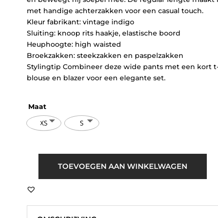
met handige achterzakken voor een casual touch.
Kleur fabrikant: vintage indigo
Sluiting: knoop rits haakje, elastische boord
Heuphoogte: high waisted
Broekzakken: steekzakken en paspelzakken
Stylingtip Combineer deze wide pants met een kort t-
blouse en blazer voor een elegante set.
Maat
XS
S
TOEVOEGEN AAN WINKELWAGEN
MSCH
Copenhagen
Macy
Michelle
HW