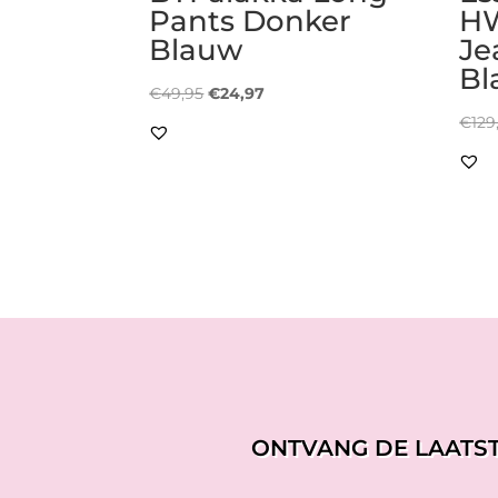
Pants Donker
HW
Blauw
Je
Bl
Oorspronkelijke
Huidige
€
49,95
€
24,97
prijs
prijs
€
129
was:
is:
€49,95.
€24,97.
ONTVANG DE LAATS