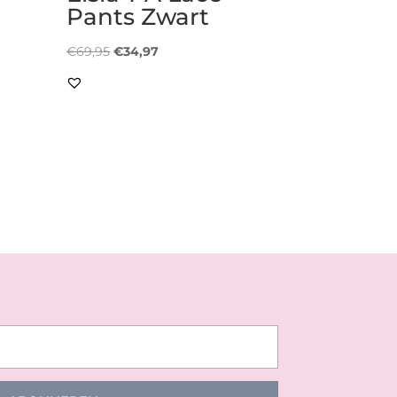
Pants Zwart
Oorspronkelijke
Huidige
€
69,95
€
34,97
prijs
prijs
was:
is:
€69,95.
€34,97.