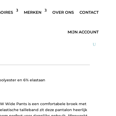
SOIRES
MERKEN
OVER ONS
CONTACT
MICHELLE HW
MIJN ACCOUNT
polyester en 6% elastaan
W Wide Pants is een comfortabele broek met
elastische tailleband zit deze pantalon heerlijk
hem perfect voor dagelijks gebruik. Afgewerkt