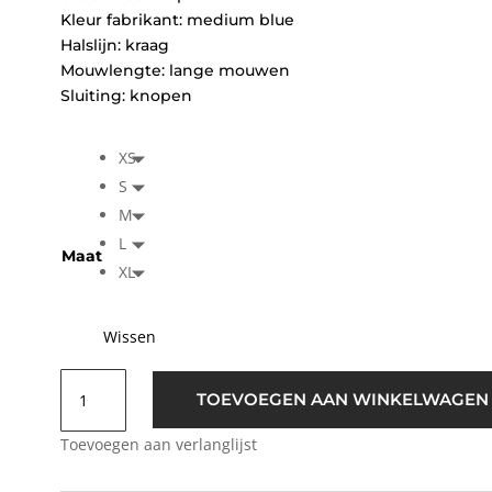
Kleur fabrikant: medium blue
Halslijn: kraag
Mouwlengte: lange mouwen
Sluiting: knopen
XS
S
M
L
Maat
XL
Wissen
Pulz
TOEVOEGEN AAN WINKELWAGEN
PZAnni
Jeans
Toevoegen aan verlanglijst
Jacket
Medium