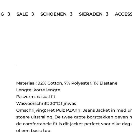
NG
SALE
SCHOENEN
SIERADEN
ACCES
PULZ PZANNI JEANS JACK
€
109,95
Materiaal: 92% Cotton, 7% Polyester, 1% Elastane
Lengte: korte lengte
Pasvorm: casual fit
Wasvoorschrift: 30°C fijnwas
Omschrijving: Het Pulz PZAnni Jeans Jacket in medium
stoere uitstraling. De twee grote borstzakken geven h
de comfortabele fit is dit jacket perfect voor elke da
of een basic top.