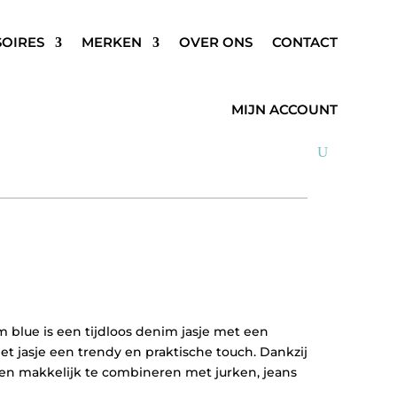
SOIRES
MERKEN
OVER ONS
CONTACT
ET MEDIUM BLAUW
MIJN ACCOUNT
 blue is een tijdloos denim jasje met een
et jasje een trendy en praktische touch. Dankzij
g en makkelijk te combineren met jurken, jeans