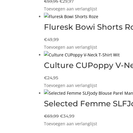
Oorspronkelijke
Huidige
€
59,95
€
29,97
Toevoegen aan verlanglijst
prijs
prijs
was:
is:
€59,95.
€29,97.
Fluresk Bowi Shorts R
€
49,99
Toevoegen aan verlanglijst
Culture CUPoppy V-Nec
€
24,95
Toevoegen aan verlanglijst
Selected Femme SLFJ
Oorspronkelijke
Huidige
€
69,99
€
34,99
Toevoegen aan verlanglijst
prijs
prijs
was:
is: