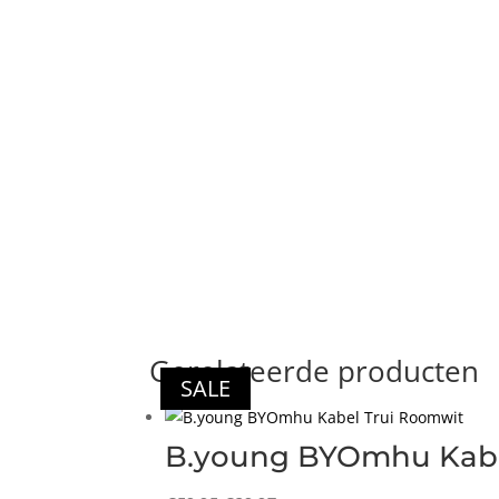
Gerelateerde producten
SALE
SALE
B.young BYOmhu Kabe