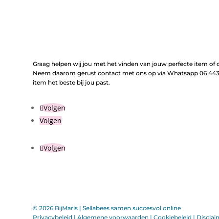
Graag helpen wij jou met het vinden van jouw perfecte item of o
Neem daarom gerust contact met ons op via Whatsapp 06 443 
item het beste bij jou past.
Volgen
Volgen
Volgen
© 2026 BijMaris |
Sellabees samen succesvol online
Privacybeleid
|
Algemene voorwaarden
|
Cookiebeleid
|
Disclai