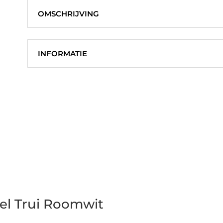
Blauw
OMSCHRIJVING
aantal
INFORMATIE
l Trui Roomwit