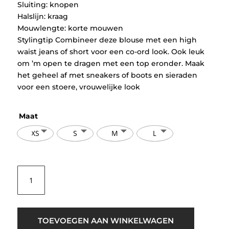
Sluiting: knopen
Halslijn: kraag
Mouwlengte: korte mouwen
Stylingtip Combineer deze blouse met een high
waist jeans of short voor een co-ord look. Ook leuk
om ’m open te dragen met een top eronder. Maak
het geheel af met sneakers of boots en sieraden
voor een stoere, vrouwelijke look
Maat
XS
S
M
L
Pulz
PZCaisa
Fringe
Jeans
Blouse
TOEVOEGEN AAN WINKELWAGEN