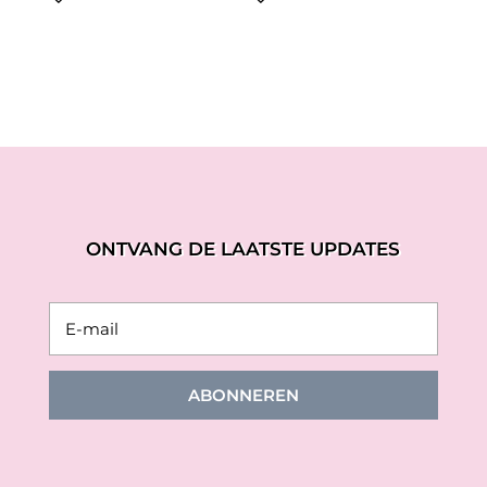
was:
is:
€39,99.
€19,99.
ONTVANG DE LAATSTE UPDATES
ABONNEREN