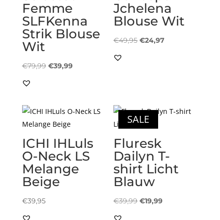
Femme
Jchelena
SLFKenna
Blouse Wit
Strik Blouse
Oorspronkelijke
Huidige
€
49,95
€
24,97
Wit
prijs
prijs
Oorspronkelijke
Huidige
was:
is:
€
79,99
€
39,99
prijs
prijs
€49,95.
€24,97.
was:
is:
€79,99.
€39,99.
SALE
ICHI IHLuls
Fluresk
O-Neck LS
Dailyn T-
Melange
shirt Licht
Beige
Blauw
Oorspronkelijke
Huidige
€
39,95
€
39,99
€
19,99
prijs
prijs