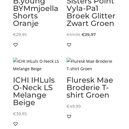
B.young
Sisters Point
BYMmjoella
Vyla-Pa1
Shorts
Broek Glitter
Oranje
Zwart Groen
Oorspronkelijke
Huidige
€
29,95
€
59,95
€
29,97
prijs
prijs
was:
is:
€59,95.
€29,97.
ICHI IHLuls
Fluresk Mae
O-Neck LS
Broderie T-
Melange
shirt Groen
Beige
€
49,99
€
39,95