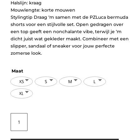
Halslijn: kraag
Mouwlengte: korte mouwen
Stylingtip Draag ‘m samen met de PZLuca bermuda
shorts voor een stijlvolle set. Open gedragen over
een top geeft een nonchalante vibe, terwijl je ‘m
dicht juist wat gekleder maakt. Combineer met een
slipper, sandaal of sneaker voor jouw perfecte
zomerse look.
Maat
XS
S
M
L
XL
Pulz
PZLuca
Boxy
Blouse