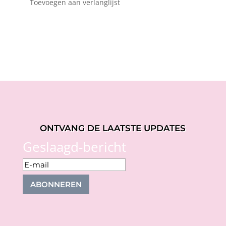
Toevoegen aan verlanglijst
prijs
prijs
was:
is:
€64,95.
€32,47.
ONTVANG DE LAATSTE UPDATES
Geslaagd-bericht
ABONNEREN