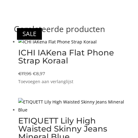
Gerelateerde producten
SALE
SALE
SALE
SALE
ICHI IAKena Flat Phone
Strap Koraal
Oorspronkelijke
Huidige
€
17,95
€
8,97
Toevoegen aan verlanglijst
prijs
prijs
was:
is:
€17,95.
€8,97.
ETIQUETT Lily High
Waisted Skinny Jeans
Mineral Blue