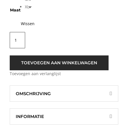
XL
Maat
Wissen
Pulz
PZRiley
Glitter
Vest
Zwart
TOEVOEGEN AAN WINKELWAGEN
aantal
Toevoegen aan verlanglijst
OMSCHRIJVING
INFORMATIE