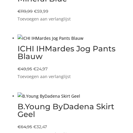
Oorspronkelijke
Huidige
€
119,99
€
59,99
Toevoegen aan verlanglijst
prijs
prijs
was:
is:
€119,99.
€59,99.
ICHI IHMardes Jog Pants
Blauw
Oorspronkelijke
Huidige
€
49,95
€
24,97
Toevoegen aan verlanglijst
prijs
prijs
was:
is:
€49,95.
€24,97.
B.Young ByDadena Skirt
Geel
Oorspronkelijke
Huidige
€
64,95
€
32,47