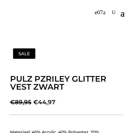
SALE
PULZ PZRILEY GLITTER
VEST ZWART
Oorspronkelijke
Huidige
€
89,95
€
44,97
prijs
prijs
was:
is:
€89,95.
€44,97.
Materiaal: 40% Acrylic, 40% Polyester, 20%