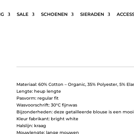
NG
SALE
SCHOENEN
SIERADEN
ACCES
SELECTED FEMME SLFROMI
€
59,99
Materiaal: 60% Cotton – Organic, 35% Polyester, 5% Ela
Lengte: heup lengte
Pasvorm: regular fit
Wasvoorschrift: 30°C fijnwas
Bijzonderheden: deze getailleerde blouse is een mooi
Kleur fabrikant: bright white
Halslijn: kraag
Mouwlengte: lange mouwen