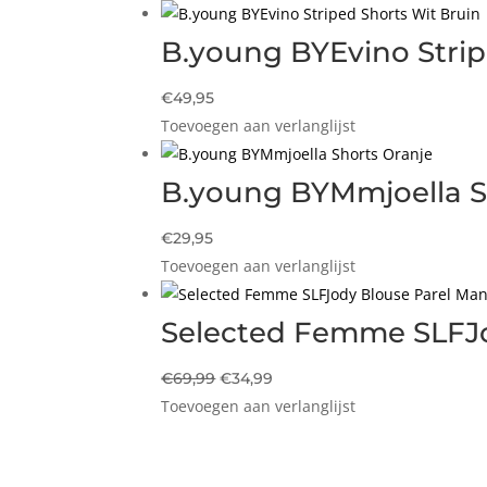
was:
is:
€39,95.
€27,96.
B.young BYEvino Strip
€
49,95
Toevoegen aan verlanglijst
B.young BYMmjoella S
€
29,95
Toevoegen aan verlanglijst
Selected Femme SLFJ
Oorspronkelijke
Huidige
€
69,99
€
34,99
Toevoegen aan verlanglijst
prijs
prijs
was:
is:
€69,99.
€34,99.