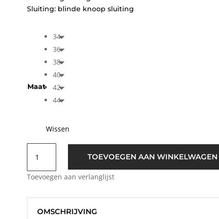
Sluiting: blinde knoop sluiting
34
36
38
40
Maat
42
44
Wissen
Selected
TOEVOEGEN AAN WINKELWAGEN
Femme
SLFRomie
Toevoegen aan verlanglijst
Blouse
Wit
aantal
OMSCHRIJVING