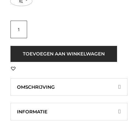
XL
Selected
Femme
SLFVilja
Linnen
T-
TOEVOEGEN AAN WINKELWAGEN
shirt
Groen
aantal
OMSCHRIJVING
INFORMATIE