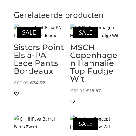
Gerelateerde producten
SALE
SALE
Sisters Point
MSCH
Elsia-PA
Copenhage
Lace Pants
n Hannalie
Bordeaux
Top Fudge
Wit
Oorspronkelijke
Huidige
€
69,95
€
34,97
prijs
prijs
Oorspronkelijke
Huidige
€
59,95
€
29,97
was:
is:
prijs
prijs
€69,95.
€34,97.
was:
is:
€59,95.
€29,97.
SALE