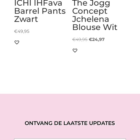
ICHI IHFava
The Jogg
Barrel Pants
Concept
Zwart
Jchelena
Blouse Wit
€
49,95
Oorspronkelijke
Huidige
€
49,95
€
24,97
prijs
prijs
was:
is:
€49,95.
€24,97.
ONTVANG DE LAATSTE UPDATES