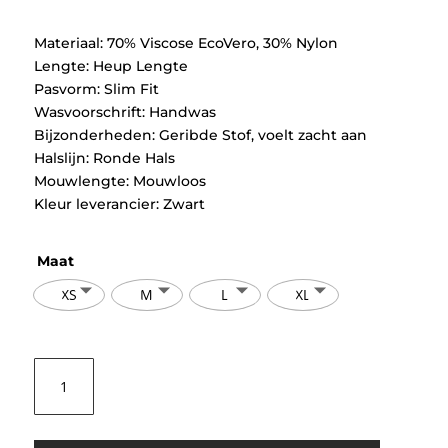
€34,99.
€17,49.
Materiaal: 70% Viscose EcoVero, 30% Nylon
Lengte: Heup Lengte
Pasvorm: Slim Fit
Wasvoorschrift: Handwas
Bijzonderheden: Geribde Stof, voelt zacht aan
Halslijn: Ronde Hals
Mouwlengte: Mouwloos
Kleur leverancier: Zwart
Maat
XS
M
L
XL
Selected
Femme
Solina
Knit