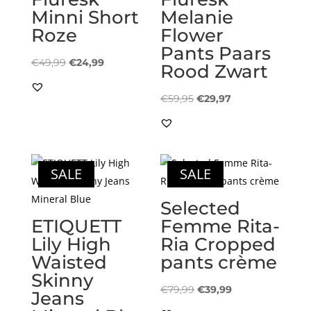
Minni Short
Melanie
Roze
Flower
Pants Paars
Oorspronkelijke
Huidige
€
49,99
€
24,99
Rood Zwart
prijs
prijs
was:
is:
Oorspronkelijke
Huidige
€
59,95
€
29,97
€49,99.
€24,99.
prijs
prijs
was:
is:
€59,95.
€29,97.
SALE
SALE
Selected
ETIQUETT
Femme Rita-
Lily High
Ria Cropped
Waisted
pants crème
Skinny
Oorspronkelijke
Huidige
€
79,99
€
39,99
Jeans
prijs
prijs