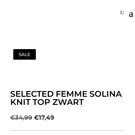
SALE
SELECTED FEMME SOLINA
KNIT TOP ZWART
Oorspronkelijke
Huidige
€
34,99
€
17,49
prijs
prijs
was:
is: