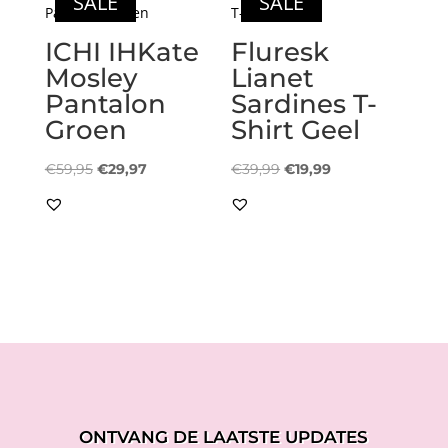
SALE
SALE
ICHI IHKate
Fluresk
Mosley
Lianet
Pantalon
Sardines T-
Groen
Shirt Geel
Oorspronkelijke
Huidige
Oorspronkelijke
Huidige
€
59,95
€
29,97
€
39,99
€
19,99
prijs
prijs
prijs
prijs
was:
is:
was:
is:
€59,95.
€29,97.
€39,99.
€19,99.
ONTVANG DE LAATSTE UPDATES