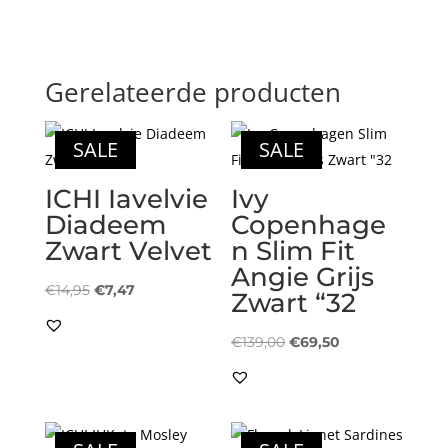
Gerelateerde producten
SALE
SALE
ICHI Iavelvie
Ivy
Diadeem
Copenhage
Zwart Velvet
n Slim Fit
Angie Grijs
Oorspronkelijke
Huidige
€
14,95
€
7,47
Zwart “32
prijs
prijs
was:
is:
Oorspronkelijke
Huidige
€
139,00
€
69,50
€14,95.
€7,47.
prijs
prijs
was:
is:
€139,00.
€69,50.