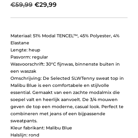
Oorspronkelijke
Huidige
€
59,99
€
29,99
prijs
prijs
was:
is:
€59,99.
€29,99.
Materiaal: 51% Modal TENCEL™, 45% Polyester, 4%
Elastane
Lengte: heup
Pasvorm: regular
Wasvoorschrift: 30°C fijnwas, binnenste buiten in
een waszak
Omschrijving: De Selected SLWTenny sweat top in
Malibu Blue is een comfortabele en stijlvolle
essential. Gemaakt van een zachte modalmix die
soepel valt en heerlijk aanvoelt. De 3/4 mouwen
geven de top een moderne, casual look. Perfect te
combineren met jeans of een bijpassende
sweatpants.
Kleur fabrikant: Malibu Blue
Halslijn: rond