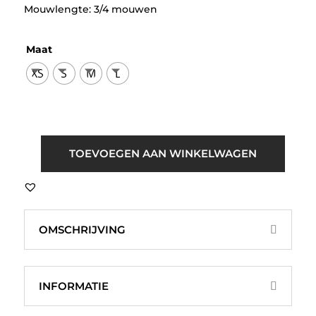
Mouwlengte: 3/4 mouwen
Maat
XS
S
M
L
Selected
TOEVOEGEN AAN WINKELWAGEN
Women
SLWTenny
3/4
Sweat
OMSCHRIJVING
Top
Hel
Blauw
aantal
INFORMATIE