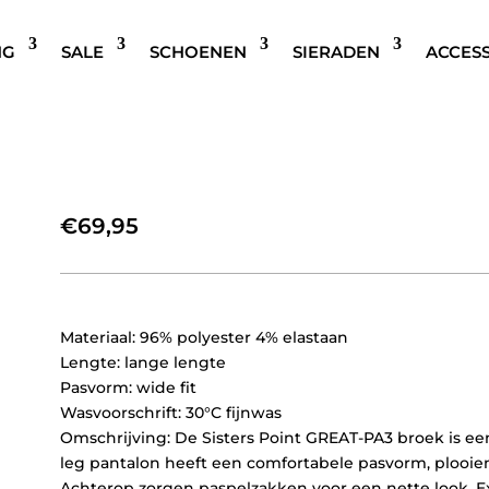
NG
SALE
SCHOENEN
SIERADEN
ACCES
SISTERS POINT GREAT-PA
BLAUW
€
69,95
Materiaal: 96% polyester 4% elastaan
Lengte: lange lengte
Pasvorm: wide fit
Wasvoorschrift: 30°C fijnwas
Omschrijving: De Sisters Point GREAT-PA3 broek is ee
leg pantalon heeft een comfortabele pasvorm, plooien
Achterop zorgen paspelzakken voor een nette look. E