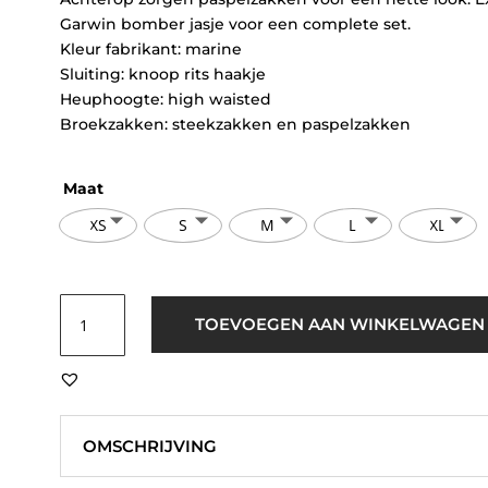
Garwin bomber jasje voor een complete set.
Kleur fabrikant: marine
Sluiting: knoop rits haakje
Heuphoogte: high waisted
Broekzakken: steekzakken en paspelzakken
Maat
XS
S
M
L
XL
Sisters
TOEVOEGEN AAN WINKELWAGEN
Point
Great-
Pa3
Pantalon
Donker
OMSCHRIJVING
Blauw
aantal