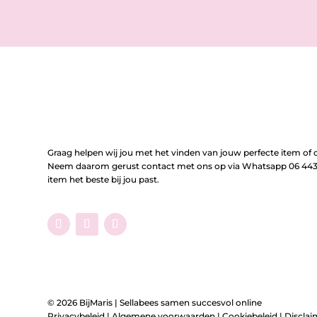
Graag helpen wij jou met het vinden van jouw perfecte item of o
Neem daarom gerust contact met ons op via Whatsapp 06 443 
item het beste bij jou past.
© 2026 BijMaris |
Sellabees samen succesvol online
Privacybeleid
|
Algemene voorwaarden
|
Cookiebeleid
|
Disclai