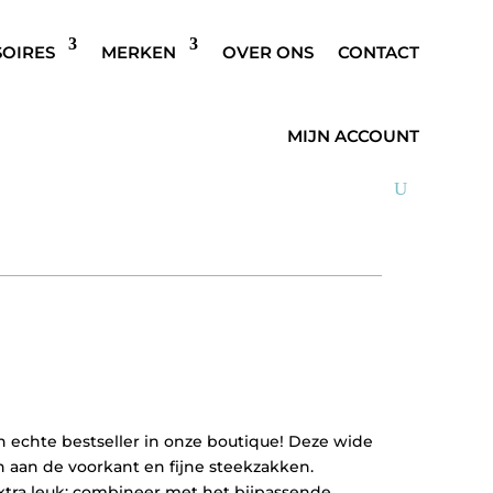
SOIRES
MERKEN
OVER ONS
CONTACT
3 PANTALON DONKER
MIJN ACCOUNT
n echte bestseller in onze boutique! Deze wide
 aan de voorkant en fijne steekzakken.
xtra leuk: combineer met het bijpassende