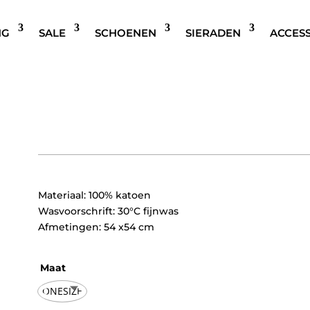
NG
SALE
SCHOENEN
SIERADEN
ACCES
SISTERS POINT LEOPARD S
€
19,95
Materiaal: 100% katoen
Wasvoorschrift: 30°C fijnwas
Afmetingen: 54 x54 cm
Maat
ONESIZE