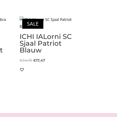
SALE
ICHI IALorni SC
Sjaal Patriot
t
Blauw
Oorspronkelijke
Huidige
€
34,95
€
17,47
prijs
prijs
was:
is:
€34,95.
€17,47.