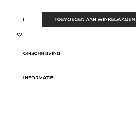
Sisters
TOEVOEGEN AAN WINKELWAGEN
Point
Leopard
Sjaaltje
Bruin
aantal
OMSCHRIJVING
INFORMATIE