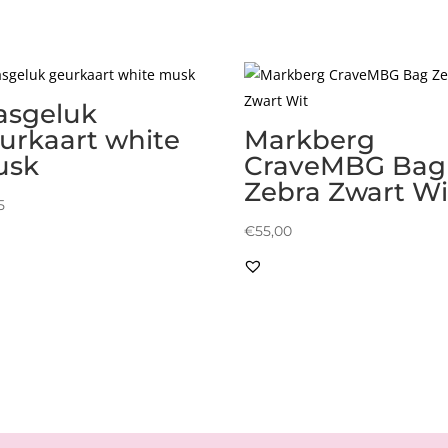
sgeluk
urkaart white
Markberg
usk
CraveMBG Bag
Zebra Zwart Wi
5
€
55,00