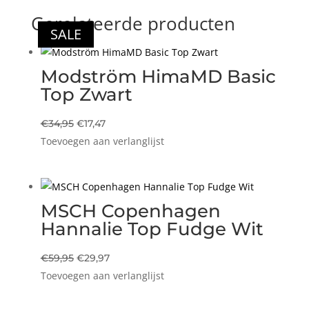
Gerelateerde producten
SALE
SALE
SALE
Modström HimaMD Basic
Top Zwart
Oorspronkelijke
Huidige
€
34,95
€
17,47
Toevoegen aan verlanglijst
prijs
prijs
was:
is:
€34,95.
€17,47.
MSCH Copenhagen
Hannalie Top Fudge Wit
Oorspronkelijke
Huidige
€
59,95
€
29,97
Toevoegen aan verlanglijst
prijs
prijs
was:
is: