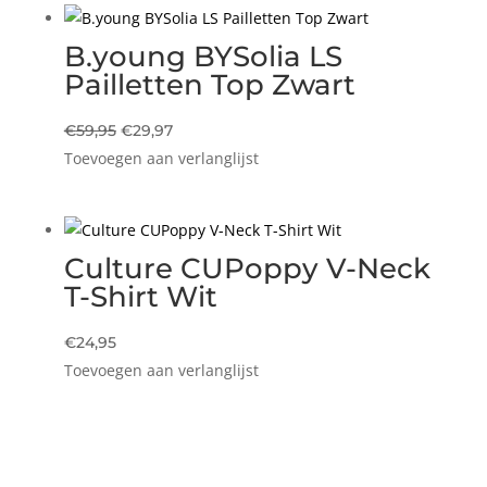
€59,95.
€29,97.
B.young BYSolia LS
Pailletten Top Zwart
Oorspronkelijke
Huidige
€
59,95
€
29,97
Toevoegen aan verlanglijst
prijs
prijs
was:
is:
€59,95.
€29,97.
Culture CUPoppy V-Neck
T-Shirt Wit
€
24,95
Toevoegen aan verlanglijst