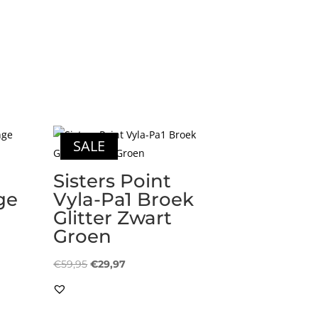
SALE
Sisters Point
ge
Vyla-Pa1 Broek
Glitter Zwart
Groen
Oorspronkelijke
Huidige
€
59,95
€
29,97
prijs
prijs
was:
is: