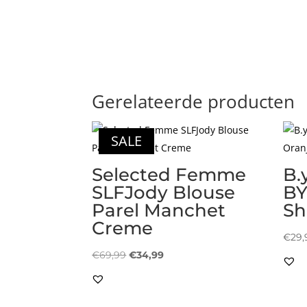
Gerelateerde producten
SALE
Selected Femme
B.
SLFJody Blouse
BY
Parel Manchet
Sh
Creme
€
29,
Oorspronkelijke
Huidige
€
69,99
€
34,99
prijs
prijs
was:
is: