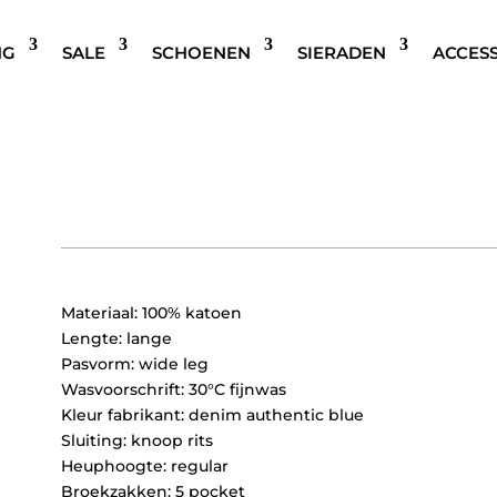
NG
SALE
SCHOENEN
SIERADEN
ACCES
ICHI IHBERISEL WIDE LEG
€
79,95
Materiaal: 100% katoen
Lengte: lange
Pasvorm: wide leg
Wasvoorschrift: 30°C fijnwas
Kleur fabrikant: denim authentic blue
Sluiting: knoop rits
Heuphoogte: regular
Broekzakken: 5 pocket