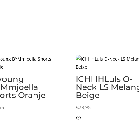
young
ICHI IHLuls O-
Mmjoella
Neck LS Melan
orts Oranje
Beige
95
€
39,95