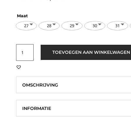
Maat
27
28
29
30
31
ICHI
TOEVOEGEN AAN WINKELWAGEN
IHberisel
Wide
Leg
Jeans
Donker
OMSCHRIJVING
Blauw
aantal
INFORMATIE